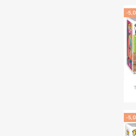
-5,0
T
-5,0