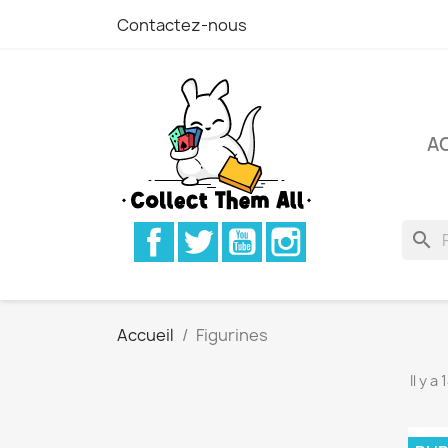
Contactez-nous
A
Facebook
Twitter
YouTube
Instagram
search
Accueil
Figurines
Il y a