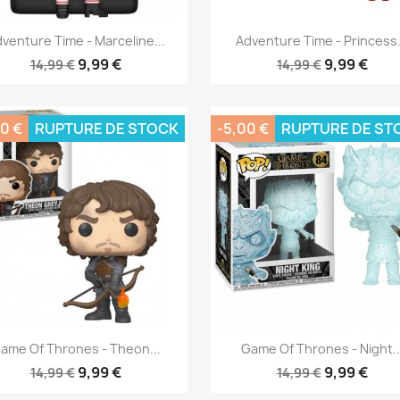
Aperçu rapide
Aperçu rapide


venture Time - Marceline...
Adventure Time - Princess.
9,99 €
9,99 €
14,99 €
14,99 €
0 €
RUPTURE DE STOCK
-5,00 €
RUPTURE DE ST
Aperçu rapide
Aperçu rapide


ame Of Thrones - Theon...
Game Of Thrones - Night..
9,99 €
9,99 €
14,99 €
14,99 €