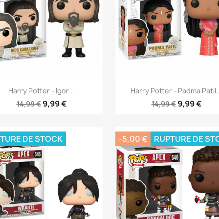
Aperçu rapide
Aperçu rapide


Harry Potter - Igor...
Harry Potter - Padma Patil..
9,99 €
9,99 €
14,99 €
14,99 €
TURE DE STOCK
-5,00 €
RUPTURE DE ST