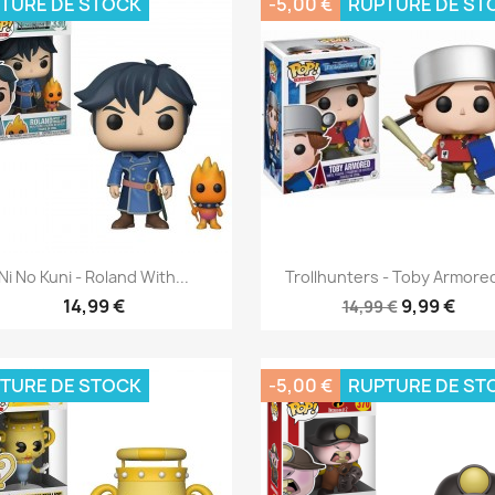
TURE DE STOCK
-5,00 €
RUPTURE DE ST
Aperçu rapide
Aperçu rapide


Ni No Kuni - Roland With...
Trollhunters - Toby Armored
14,99 €
9,99 €
14,99 €
TURE DE STOCK
-5,00 €
RUPTURE DE ST