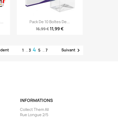
Aperçu rapide

..
Pack De 10 Boîtes De...
11,99 €
16,99 €
4

édent
Suivant
1
…
3
5
…
7
INFORMATIONS
Collect Them All
Rue Longue 2/5