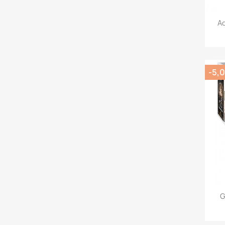
Ad
-5,0
G