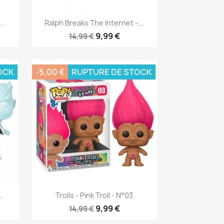
Aperçu rapide

..
Ralph Breaks The Internet -...
9,99 €
14,99 €
OCK
-5,00 €
RUPTURE DE STOCK
Aperçu rapide

.
Trolls - Pink Troll - N°03
9,99 €
14,99 €