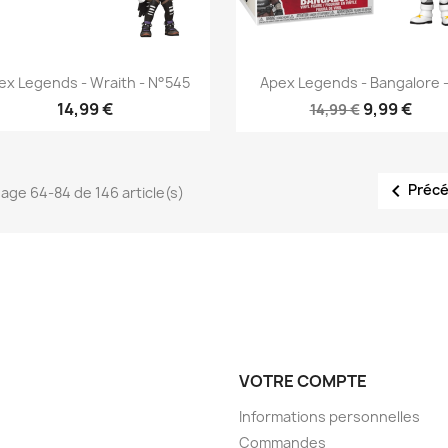
Aperçu rapide
Aperçu rapide


ex Legends - Wraith - N°545
Apex Legends - Bangalore -.
14,99 €
9,99 €
14,99 €

Préc
hage 64-84 de 146 article(s)
VOTRE COMPTE
Informations personnelles
Commandes