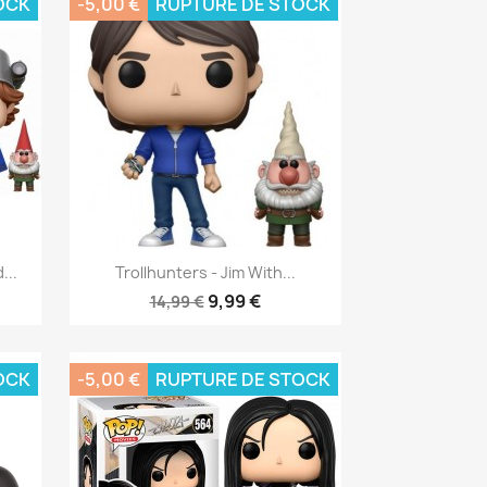
OCK
-5,00 €
RUPTURE DE STOCK
Aperçu rapide

...
Trollhunters - Jim With...
9,99 €
14,99 €
OCK
-5,00 €
RUPTURE DE STOCK