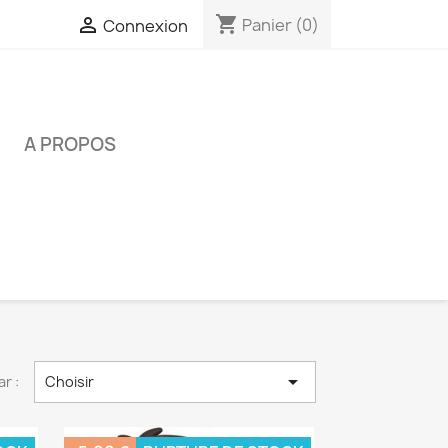
shopping_cart

Panier
(0)
Connexion
É
A PROPOS

ar :
Choisir