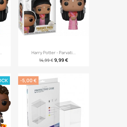
Aperçu rapide

.
Harry Potter - Parvati...
9,99 €
14,99 €
OCK
-5,00 €