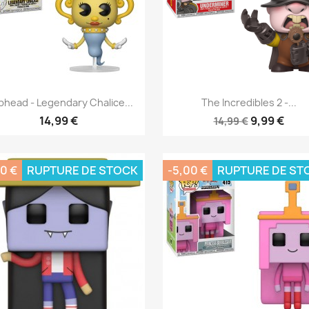
Aperçu rapide
Aperçu rapide


head - Legendary Chalice...
The Incredibles 2 -...
14,99 €
9,99 €
14,99 €
0 €
RUPTURE DE STOCK
-5,00 €
RUPTURE DE ST