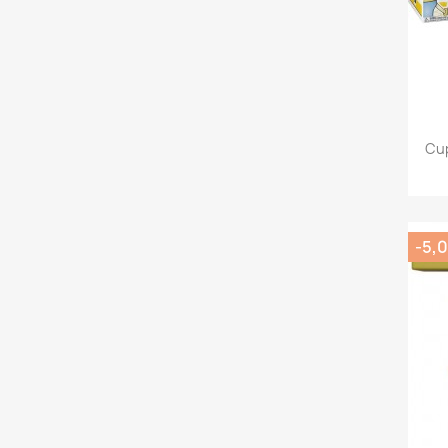
Cup
-5,0