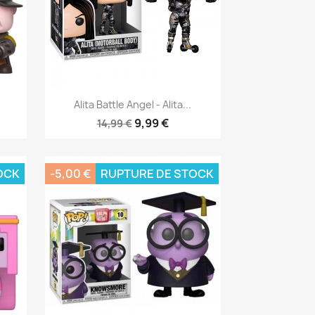
Aperçu rapide

Alita Battle Angel - Alita...
9,99 €
14,99 €
OCK
-5,00 €
RUPTURE DE STOCK