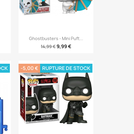
Aperçu rapide

Ghostbusters - Mini Puft...
9,99 €
14,99 €
OCK
-5,00 €
RUPTURE DE STOCK