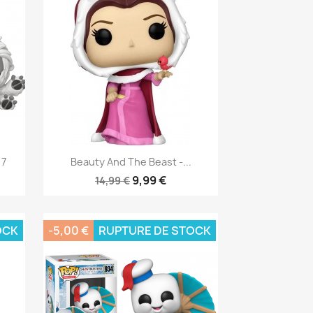
Aperçu rapide

17
Beauty And The Beast -...
9,99 €
14,99 €
OCK
-5,00 €
RUPTURE DE STOCK