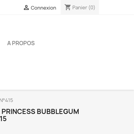
shopping_cart

Panier
(0)
Connexion
É
A PROPOS
 N°415
- PRINCESS BUBBLEGUM
15