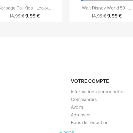
Aperçu rapide
Aperçu rapide


arbage Pail Kids - Leaky...
Walt Disney World 50 -...
9,99 €
9,99 €
14,99 €
14,99 €
VOTRE COMPTE
Informations personnelles
Commandes
Avoirs
Adresses
Bons de réduction