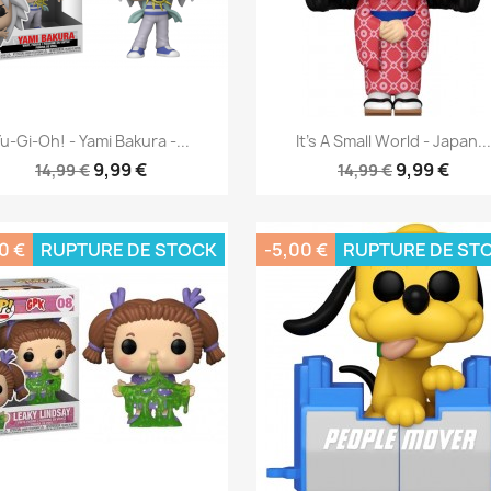
Aperçu rapide
Aperçu rapide


u-Gi-Oh! - Yami Bakura -...
It's A Small World - Japan...
9,99 €
9,99 €
14,99 €
14,99 €
0 €
RUPTURE DE STOCK
-5,00 €
RUPTURE DE ST