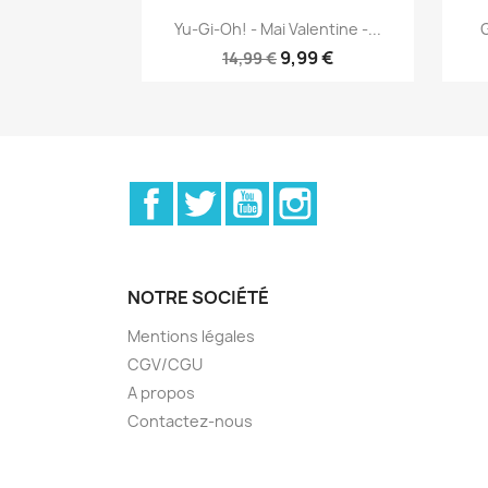
Aperçu rapide

Yu-Gi-Oh! - Mai Valentine -...
G
9,99 €
14,99 €
Facebook
Twitter
YouTube
Instagram
NOTRE SOCIÉTÉ
Mentions légales
CGV/CGU
A propos
Contactez-nous