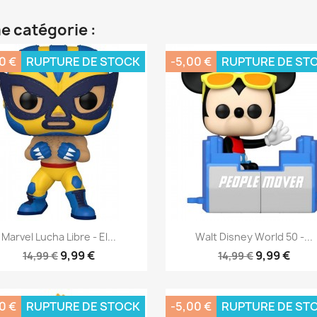
e catégorie :
0 €
RUPTURE DE STOCK
-5,00 €
RUPTURE DE ST
Aperçu rapide
Aperçu rapide


Marvel Lucha Libre - El...
Walt Disney World 50 -...
9,99 €
9,99 €
14,99 €
14,99 €
0 €
RUPTURE DE STOCK
-5,00 €
RUPTURE DE ST