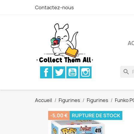
Contactez-nous
A
Facebook
Twitter
YouTube
Instagram
search
Accueil
Figurines
Figurines
Funko P
-5,00 €
RUPTURE DE STOCK