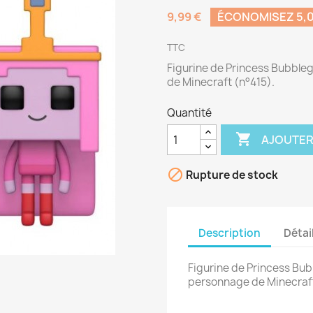
9,99 €
ÉCONOMISEZ 5,0
TTC
Figurine de Princess Bubble
de Minecraft (n°415).
Quantité

AJOUTER

Rupture de stock
Description
Détai
Figurine de Princess Bub
personnage de Minecraft