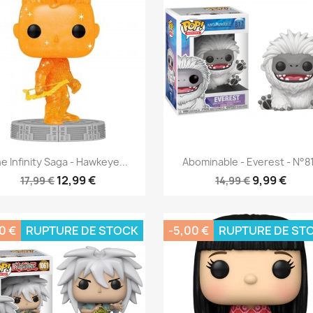
Aperçu rapide
Aperçu rapide


e Infinity Saga - Hawkeye...
Abominable - Everest - N°8
12,99 €
9,99 €
17,99 €
14,99 €
0 €
RUPTURE DE STOCK
-5,00 €
RUPTURE DE ST