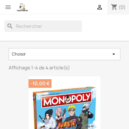
shopping_cart


(0)
search

Choisir
Affichage 1-4 de 4 article(s)
-10,00 €