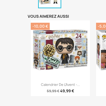
VOUS AIMEREZ AUSSI
-10,00 €
-5,0
Aperçu rapide

Calendrier De L'Avent -...
49,99 €
59,99 €