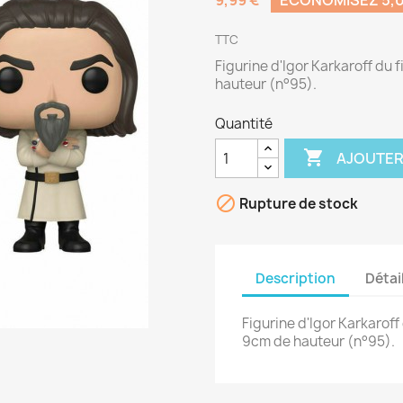
9,99 €
ÉCONOMISEZ 5,0
TTC
Figurine d'Igor Karkaroff du 
hauteur (n°95).
Quantité

AJOUTER

Rupture de stock
Description
Détai
Figurine d'Igor Karkaroff
9cm de hauteur (n°95).