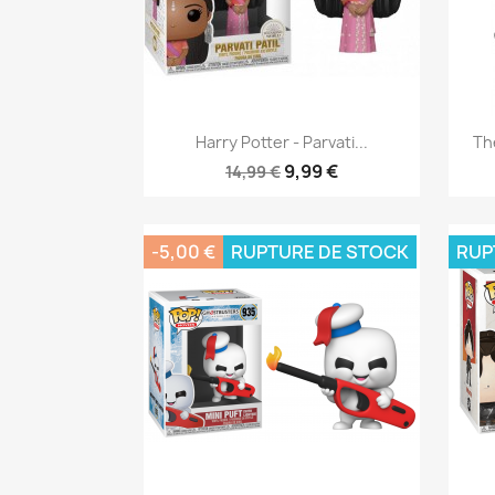
Aperçu rapide

Harry Potter - Parvati...
Th
9,99 €
14,99 €
-5,00 €
RUPTURE DE STOCK
RUP