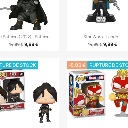
Aperçu rapide
Aperçu rapide


e Batman (2022) - Batman...
Star Wars - Lando...
9,99 €
9,99 €
14,99 €
14,99 €
TURE DE STOCK
-5,00 €
RUPTURE DE ST