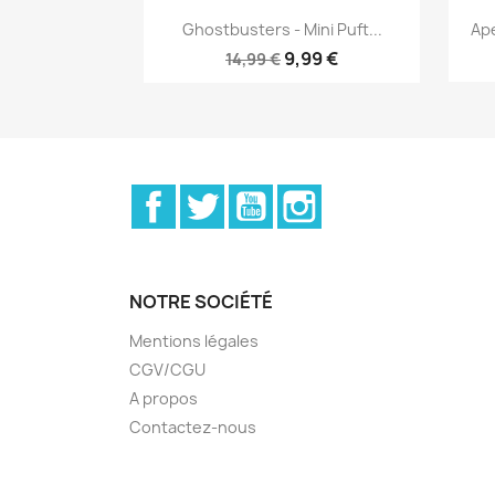
Aperçu rapide

Ghostbusters - Mini Puft...
Ape
9,99 €
14,99 €
Facebook
Twitter
YouTube
Instagram
NOTRE SOCIÉTÉ
Mentions légales
CGV/CGU
A propos
Contactez-nous