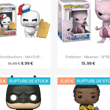
Aperçu rapide
Aperçu rapide


hostbusters - Mini Puft...
Pokémon - Mewtwo - N°58
9,99 €
15,99 €
14,99 €
0 €
RUPTURE DE STOCK
-5,00 €
RUPTURE DE ST