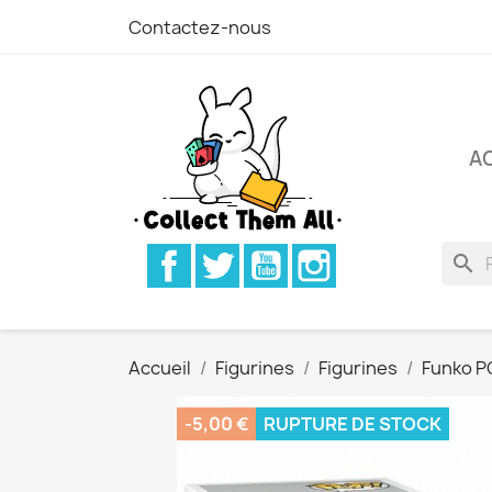
Contactez-nous
A
Facebook
Twitter
YouTube
Instagram
search
Accueil
Figurines
Figurines
Funko P
-5,00 €
RUPTURE DE STOCK