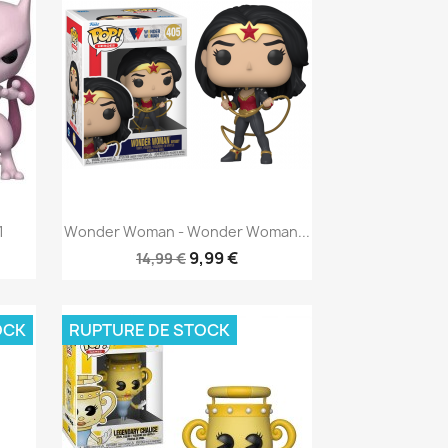
Aperçu rapide

1
Wonder Woman - Wonder Woman...
9,99 €
14,99 €
OCK
RUPTURE DE STOCK