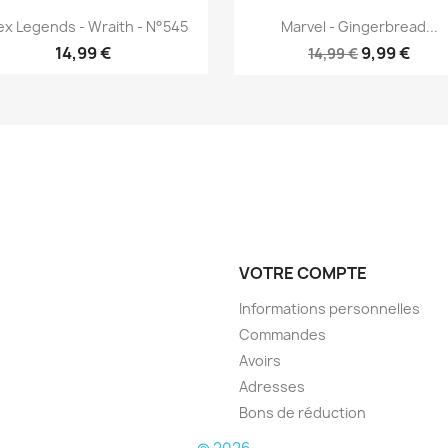
Aperçu rapide
Aperçu rapide


x Legends - Wraith - N°545
Marvel - Gingerbread...
14,99 €
9,99 €
14,99 €
VOTRE COMPTE
Informations personnelles
Commandes
Avoirs
Adresses
Bons de réduction