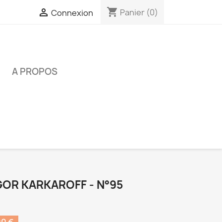
shopping_cart

Panier
(0)
Connexion
É
A PROPOS
GOR KARKAROFF - N°95