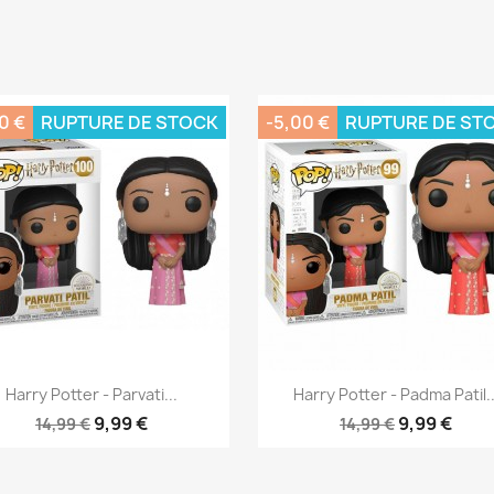
0 €
RUPTURE DE STOCK
-5,00 €
RUPTURE DE ST
Aperçu rapide
Aperçu rapide


Harry Potter - Parvati...
Harry Potter - Padma Patil..
9,99 €
9,99 €
14,99 €
14,99 €