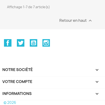
Affichage 1-7 de 7 article(s)
Retour en haut

Facebook
Twitter
YouTube
Instagram
NOTRE SOCIÉTÉ

VOTRE COMPTE

INFORMATIONS
keyboard_arrow_down
© 2026