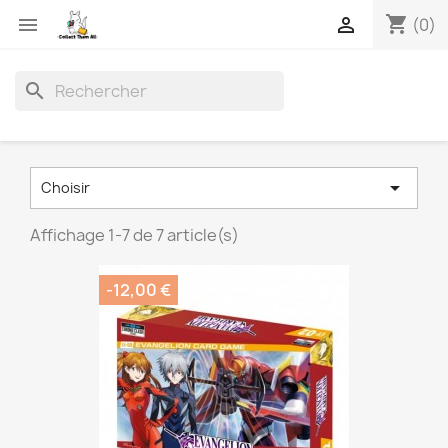
shopping_cart


(0)
search

Choisir
Affichage 1-7 de 7 article(s)
-12,00 €