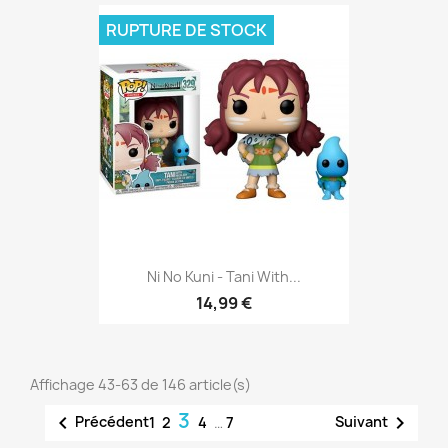
RUPTURE DE STOCK
Ni No Kuni - Tani With...
14,99 €
Affichage 43-63 de 146 article(s)
3


Précédent
Suivant
1
2
4
…
7