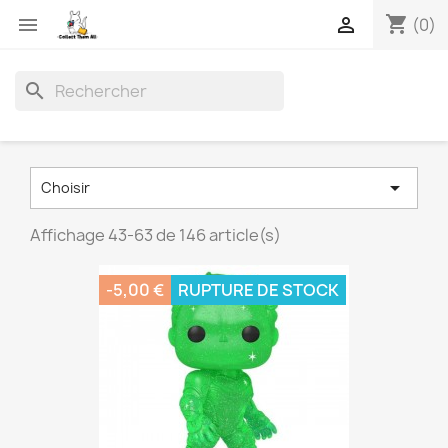
shopping_cart


(0)
search

Choisir
Affichage 43-63 de 146 article(s)
-5,00 €
RUPTURE DE STOCK