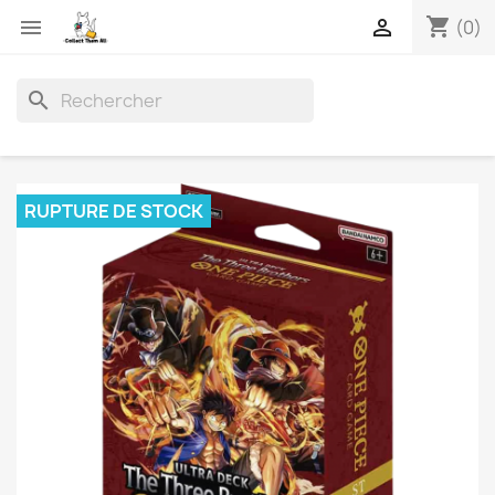
shopping_cart


(0)
search
RUPTURE DE STOCK