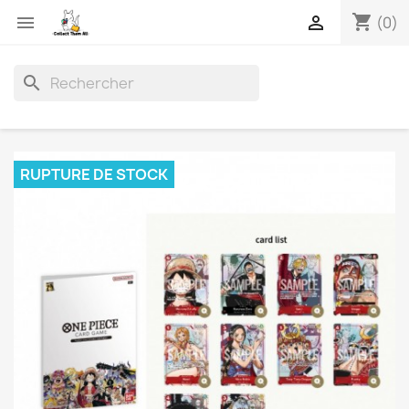
shopping_cart


(0)
search
RUPTURE DE STOCK