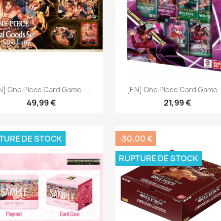
Aperçu rapide
Aperçu rapide


N] One Piece Card Game -...
[EN] One Piece Card Game -.
49,99 €
21,99 €
TURE DE STOCK
-30,00 €
RUPTURE DE STOCK