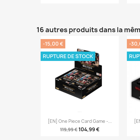
16 autres produits dans la mêm
-15,00 €
-30,
RUPTURE DE STOCK
RUP
Aperçu rapide

[EN] One Piece Card Game -...
[E
104,99 €
119,99 €