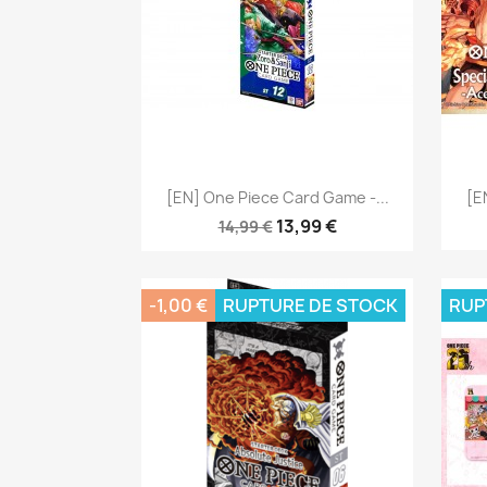
Aperçu rapide

[EN] One Piece Card Game -...
[E
13,99 €
14,99 €
-1,00 €
RUPTURE DE STOCK
RUP