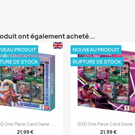
roduit ont également acheté...
VEAU PRODUIT
NOUVEAU PRODUIT
TURE DE STOCK
RUPTURE DE STOCK
Aperçu rapide
Aperçu rapide


N] One Piece Card Game -...
[EN] One Piece Card Game -.
21,99 €
21,99 €