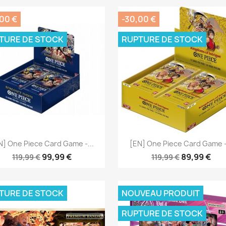
00 €
-30,00 €
TURE DE STOCK
RUPTURE DE STOCK
Aperçu rapide
Aperçu rapide


N] One Piece Card Game -...
[EN] One Piece Card Game -.
99,99 €
89,99 €
119,99 €
119,99 €
TURE DE STOCK
NOUVEAU PRODUIT
RUPTURE DE STOCK