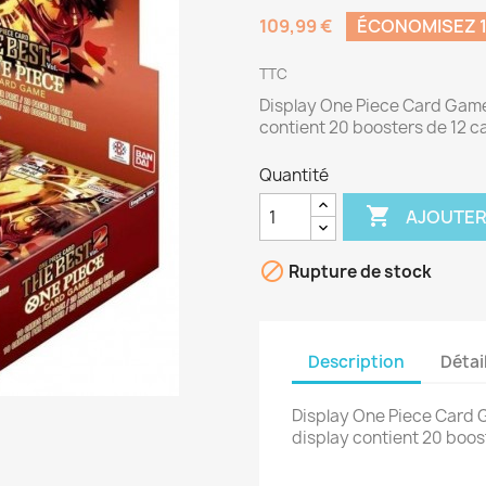
109,99 €
ÉCONOMISEZ 1
TTC
Display One Piece Card Game 
contient 20 boosters de 12 ca
Quantité

AJOUTER

Rupture de stock
Description
Détai
Display One Piece Card 
display contient 20 boos