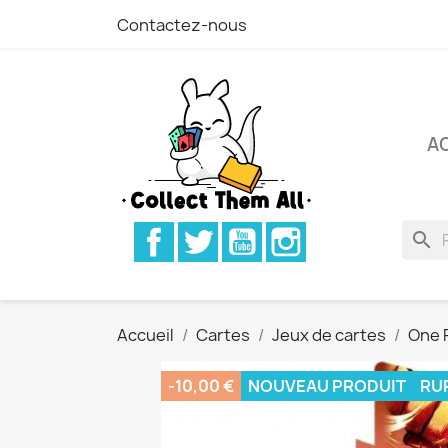
Contactez-nous
A
Facebook
Twitter
YouTube
Instagram
search
Accueil
Cartes
Jeux de cartes
One 
-10,00 €
NOUVEAU PRODUIT
RU