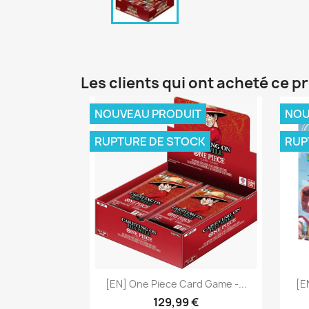
Les clients qui ont acheté ce p
NOUVEAU PRODUIT
NOU
RUPTURE DE STOCK
RUP
Aperçu rapide

[EN] One Piece Card Game -...
[E
129,99 €