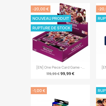
-20,00 €
-20,
NOUVEAU PRODUIT
RUP
RUPTURE DE STOCK
Aperçu rapide

[EN] One Piece Card Game -...
[E
99,99 €
119,99 €
-1,00 €
RUP