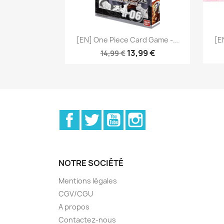
Aperçu rapide

[EN] One Piece Card Game -...
[E
13,99 €
14,99 €
Facebook
Twitter
YouTube
Instagram
NOTRE SOCIÉTÉ
Mentions légales
CGV/CGU
A propos
Contactez-nous