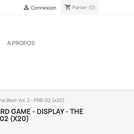
shopping_cart

Panier
(0)
Connexion
É
A PROPOS
he Best Vol. 2 - PRB-02 (x20)
RD GAME - DISPLAY - THE
-02 (X20)