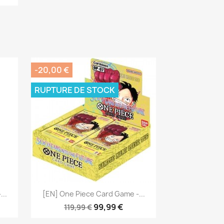
-20,00 €
RUPTURE DE STOCK
Aperçu rapide

..
[EN] One Piece Card Game -...
99,99 €
119,99 €