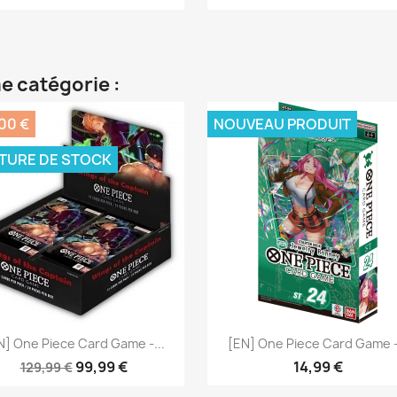
e catégorie :
00 €
NOUVEAU PRODUIT
TURE DE STOCK
Aperçu rapide
Aperçu rapide


N] One Piece Card Game -...
[EN] One Piece Card Game -.
99,99 €
14,99 €
129,99 €