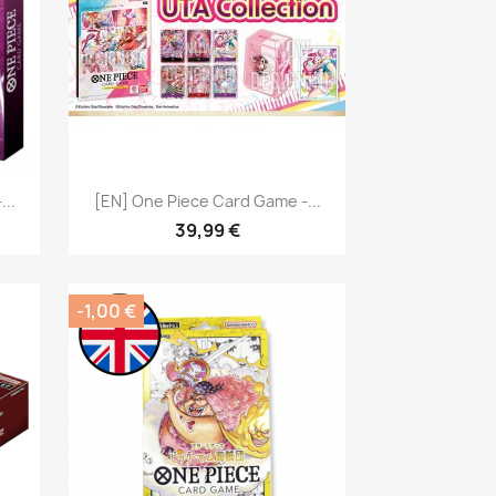
Aperçu rapide

..
[EN] One Piece Card Game -...
39,99 €
-1,00 €