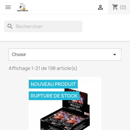
shopping_cart


(0)
search

Choisir
Affichage 1-21 de 198 article(s)
NOUVEAU PRODUIT
RUPTURE DE STOCK