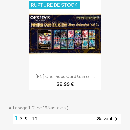
RUPTURE DE STOCK
[EN] One Piece Card Game -...
29,99 €
Affichage 1-21 de 198 article(s)
1

Suivant
2
3
…
10