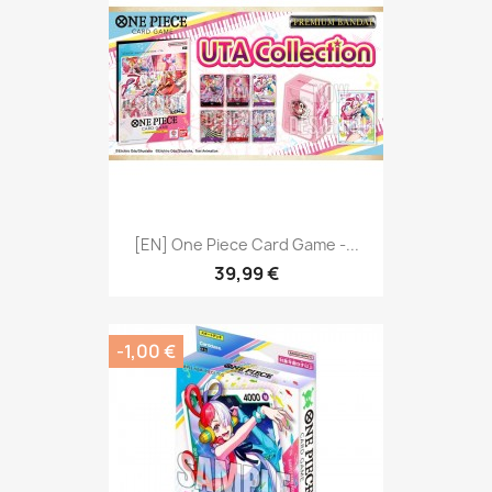
[EN] One Piece Card Game -...
39,99 €
-1,00 €