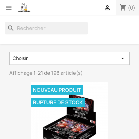
shopping_cart


(0)
search

Choisir
Affichage 1-21 de 198 article(s)
NOUVEAU PRODUIT
RUPTURE DE STOCK