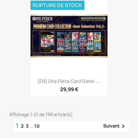
RUPTURE DE STOCK
[EN] One Piece Card Game -...
29,99 €
Affichage 1-21 de 198 article(s)
1

Suivant
2
3
…
10