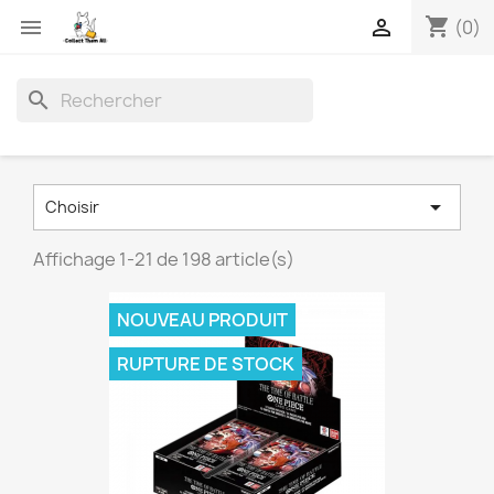
shopping_cart


(0)
search

Choisir
Affichage 1-21 de 198 article(s)
NOUVEAU PRODUIT
RUPTURE DE STOCK