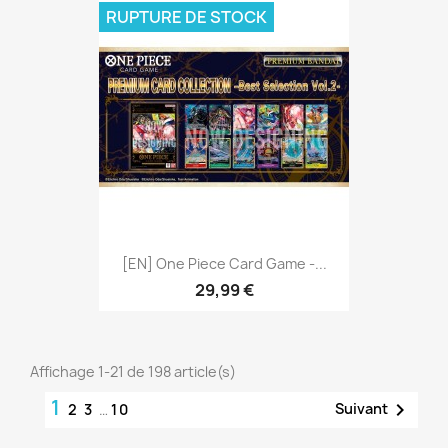
RUPTURE DE STOCK
[EN] One Piece Card Game -...
29,99 €
Affichage 1-21 de 198 article(s)
1

Suivant
2
3
…
10