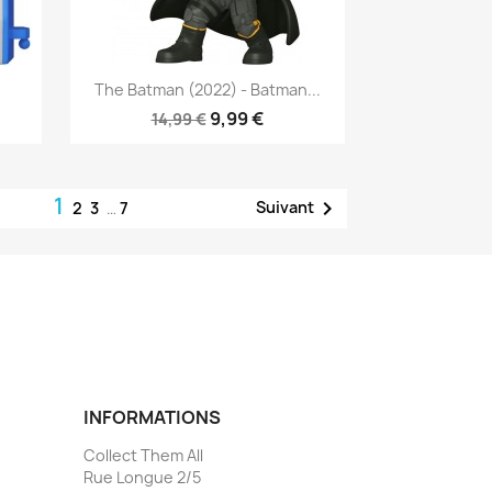
Aperçu rapide

The Batman (2022) - Batman...
9,99 €
14,99 €
1

Suivant
2
3
…
7
INFORMATIONS
Collect Them All
Rue Longue 2/5