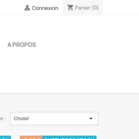
shopping_cart

Panier
(0)
Connexion
É
A PROPOS

ar :
Choisir