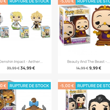
0 €
RUPTURE DE STOCK
-5,00 €
RUPTURE DE ST
Aperçu rapide
Aperçu rapide


Genshin Impact - Aether...
Beauty And The Beast -...
34,99 €
9,99 €
39,99 €
14,99 €
0 €
RUPTURE DE STOCK
-5,00 €
RUPTURE DE ST