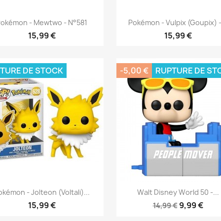
Aperçu rapide
Aperçu rapide


okémon - Mewtwo - N°581
Pokémon - Vulpix (Goupix) -.
15,99 €
15,99 €
TURE DE STOCK
-5,00 €
RUPTURE DE ST
Aperçu rapide
Aperçu rapide


kémon - Jolteon (Voltali)...
Walt Disney World 50 -...
15,99 €
9,99 €
14,99 €