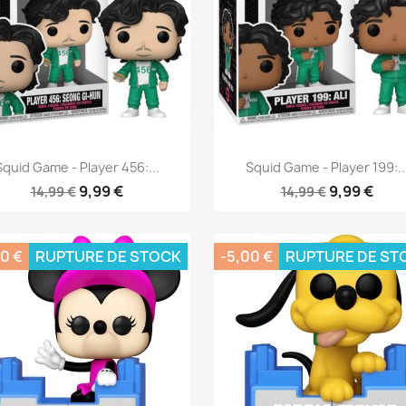
Aperçu rapide
Aperçu rapide


Squid Game - Player 456:...
Squid Game - Player 199:..
9,99 €
9,99 €
14,99 €
14,99 €
0 €
RUPTURE DE STOCK
-5,00 €
RUPTURE DE ST