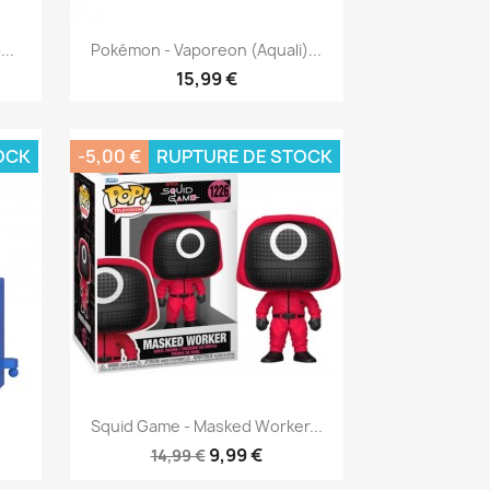
Aperçu rapide

..
Pokémon - Vaporeon (Aquali)...
15,99 €
OCK
-5,00 €
RUPTURE DE STOCK
Aperçu rapide

Squid Game - Masked Worker...
9,99 €
14,99 €