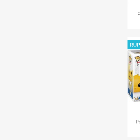
P
RUP
Po