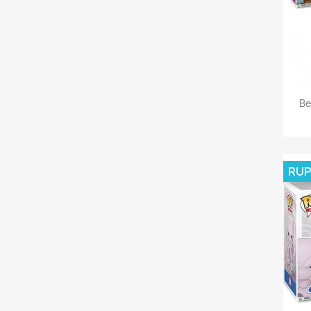
Be
RUP