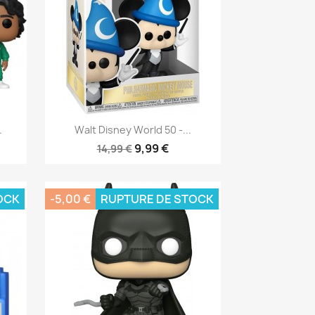
Aperçu rapide

.
Walt Disney World 50 -...
9,99 €
14,99 €
OCK
-5,00 €
RUPTURE DE STOCK