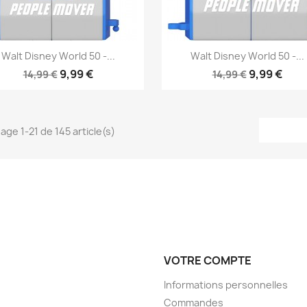
Aperçu rapide
Aperçu rapide


Walt Disney World 50 -...
Walt Disney World 50 -...
9,99 €
9,99 €
14,99 €
14,99 €
hage 1-21 de 145 article(s)
VOTRE COMPTE
Informations personnelles
Commandes