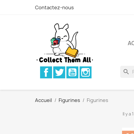
Contactez-nous
A
Facebook
Twitter
YouTube
Instagram
search
Accueil
Figurines
Figurines
Il y a