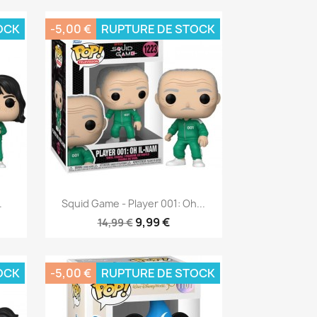
OCK
-5,00 €
RUPTURE DE STOCK
Aperçu rapide

.
Squid Game - Player 001: Oh...
9,99 €
14,99 €
OCK
-5,00 €
RUPTURE DE STOCK