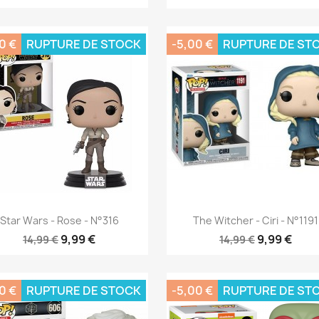
0 €
RUPTURE DE STOCK
-5,00 €
RUPTURE DE ST
Aperçu rapide
Aperçu rapide


Star Wars - Rose - N°316
The Witcher - Ciri - N°1191
9,99 €
9,99 €
14,99 €
14,99 €
0 €
RUPTURE DE STOCK
-5,00 €
RUPTURE DE ST