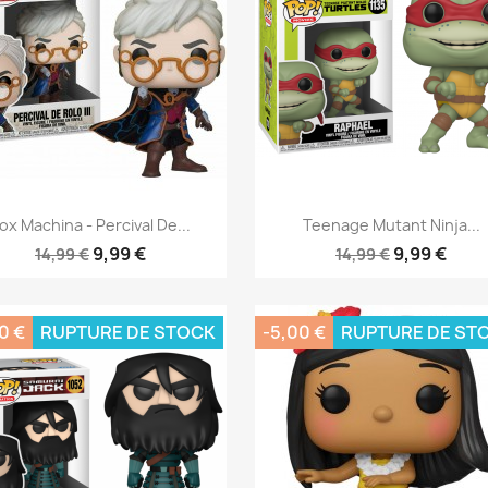
Aperçu rapide
Aperçu rapide


ox Machina - Percival De...
Teenage Mutant Ninja...
9,99 €
9,99 €
14,99 €
14,99 €
0 €
RUPTURE DE STOCK
-5,00 €
RUPTURE DE ST