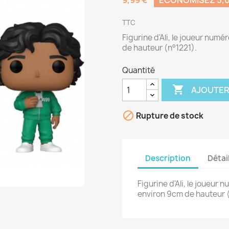
9,99 €
ÉCONOMISEZ 5,0
TTC
Figurine d'Ali, le joueur nu
de hauteur (n°1221).
Quantité

AJOUTER

Rupture de stock
Description
Détai
Figurine d'Ali, le joueu
environ 9cm de hauteur (