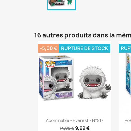
16 autres produits dans la mêm
-5,00 €
RUPTURE DE STOCK
RUP
Aperçu rapide

Abominable - Everest - N°817
Pok
9,99 €
14,99 €