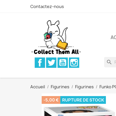
Contactez-nous
A
Facebook
Twitter
YouTube
Instagram
search
Accueil
Figurines
Figurines
Funko P
-5,00 €
RUPTURE DE STOCK