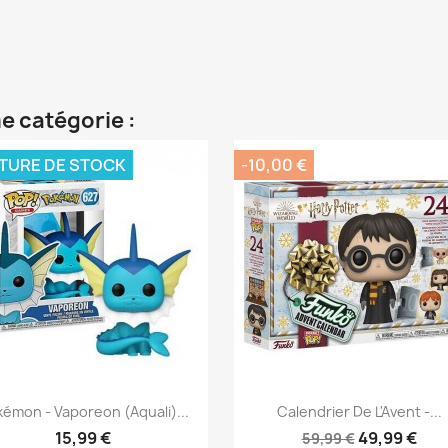
e catégorie :
TURE DE STOCK
-10,00 €
Aperçu rapide
Aperçu rapide


émon - Vaporeon (Aquali)...
Calendrier De L'Avent -...
15,99 €
49,99 €
59,99 €