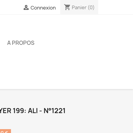
shopping_cart

Panier
(0)
Connexion
É
A PROPOS
ER 199: ALI - N°1221