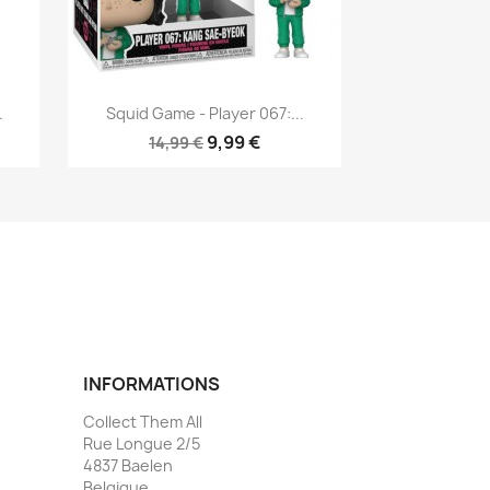
Aperçu rapide

.
Squid Game - Player 067:...
9,99 €
14,99 €
INFORMATIONS
Collect Them All
Rue Longue 2/5
4837 Baelen
Belgique