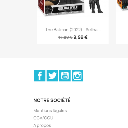
Aperçu rapide

The Batman (2022) - Selina...
9,99 €
14,99 €
Facebook
Twitter
YouTube
Instagram
NOTRE SOCIÉTÉ
Mentions légales
CGV/CGU
A propos