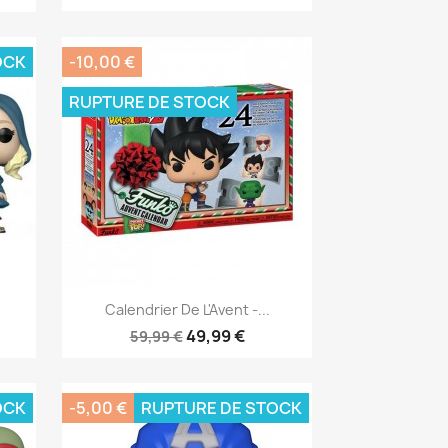
OCK
-10,00 €
RUPTURE DE STOCK
Aperçu rapide

Calendrier De L'Avent -...
49,99 €
59,99 €
OCK
-5,00 €
RUPTURE DE STOCK