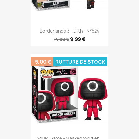
Borderlands 3 - Lilith - N°524
9,99 €
14,99 €
-5,00 €
RUPTURE DE STOCK
Squid Game - Masked Worker...