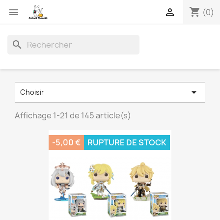
shopping_cart


(0)
search

Choisir
Affichage 1-21 de 145 article(s)
-5,00 €
RUPTURE DE STOCK