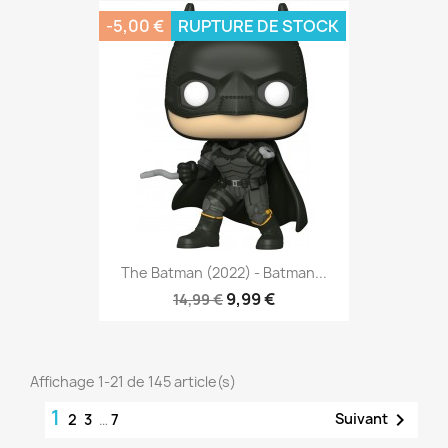
-5,00 €
RUPTURE DE STOCK
The Batman (2022) - Batman...
9,99 €
14,99 €
Affichage 1-21 de 145 article(s)
1

Suivant
2
3
…
7