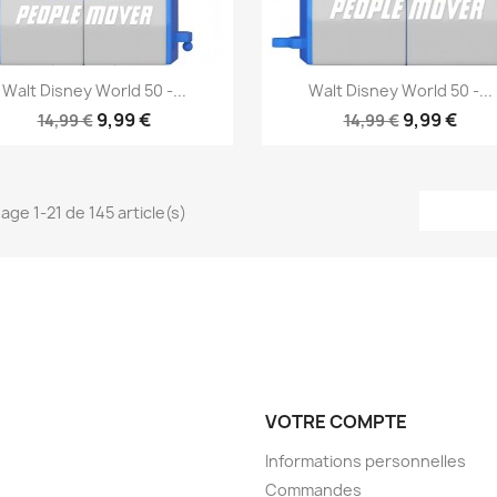
Aperçu rapide
Aperçu rapide


Walt Disney World 50 -...
Walt Disney World 50 -...
9,99 €
9,99 €
14,99 €
14,99 €
hage 1-21 de 145 article(s)
VOTRE COMPTE
Informations personnelles
Commandes