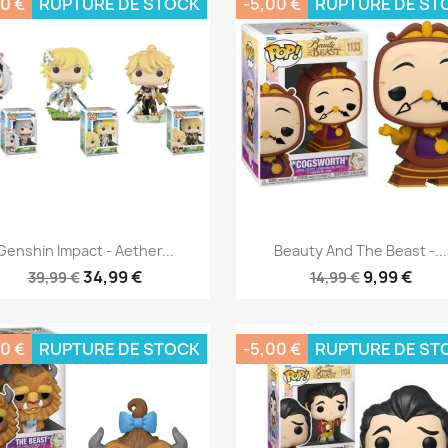
0 €
RUPTURE DE STOCK
-5,00 €
RUPTURE DE ST
Aperçu rapide
Aperçu rapide


Genshin Impact - Aether...
Beauty And The Beast -...
34,99 €
9,99 €
39,99 €
14,99 €
0 €
RUPTURE DE STOCK
-5,00 €
RUPTURE DE ST