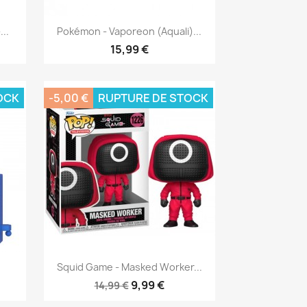
Aperçu rapide

..
Pokémon - Vaporeon (Aquali)...
15,99 €
OCK
-5,00 €
RUPTURE DE STOCK
Aperçu rapide

Squid Game - Masked Worker...
9,99 €
14,99 €