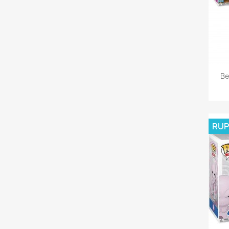
Be
RUP