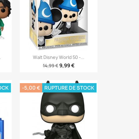
Aperçu rapide

.
Walt Disney World 50 -...
9,99 €
14,99 €
OCK
-5,00 €
RUPTURE DE STOCK