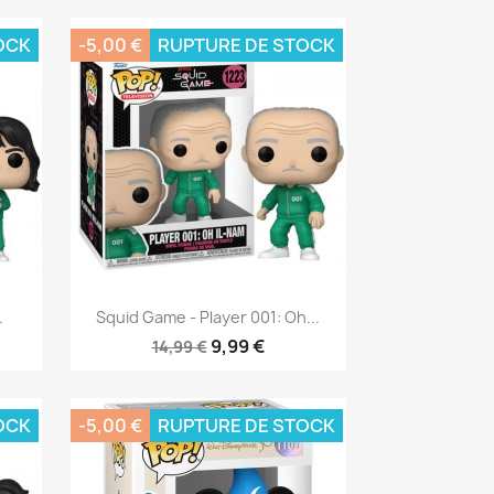
OCK
-5,00 €
RUPTURE DE STOCK
Aperçu rapide

.
Squid Game - Player 001: Oh...
9,99 €
14,99 €
OCK
-5,00 €
RUPTURE DE STOCK