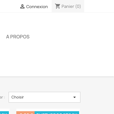
shopping_cart

Panier
(0)
Connexion
É
A PROPOS

ar :
Choisir