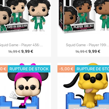
Aperçu rapide
Aperçu rapide


Squid Game - Player 456:...
Squid Game - Player 199:..
9,99 €
9,99 €
14,99 €
14,99 €
0 €
RUPTURE DE STOCK
-5,00 €
RUPTURE DE ST