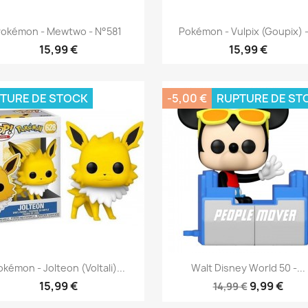
Aperçu rapide
Aperçu rapide


okémon - Mewtwo - N°581
Pokémon - Vulpix (Goupix) -.
15,99 €
15,99 €
TURE DE STOCK
-5,00 €
RUPTURE DE ST
Aperçu rapide
Aperçu rapide


kémon - Jolteon (Voltali)...
Walt Disney World 50 -...
15,99 €
9,99 €
14,99 €