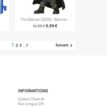
Aperçu rapide

The Batman (2022) - Batman...
9,99 €
14,99 €
1

Suivant
2
3
…
7
INFORMATIONS
Collect Them All
Rue Longue 2/5