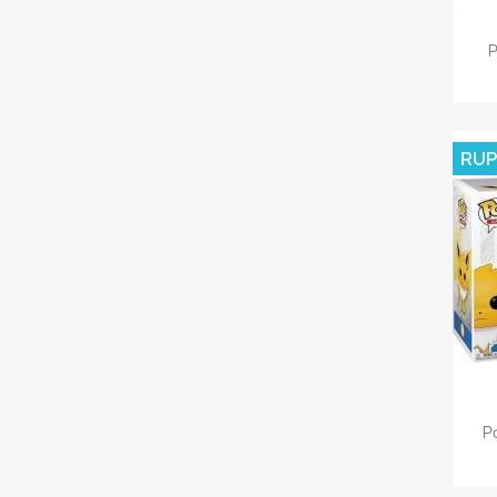
P
RUP
Po