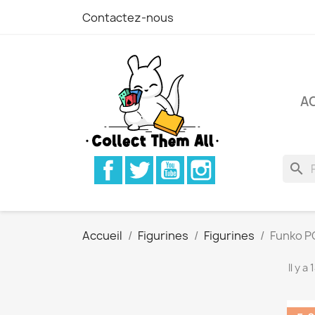
Contactez-nous
A
Facebook
Twitter
YouTube
Instagram
search
Accueil
Figurines
Figurines
Funko P
Il y a