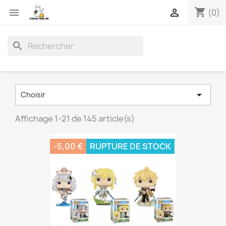
shopping_cart


(0)
search

Choisir
Affichage 1-21 de 145 article(s)
-5,00 €
RUPTURE DE STOCK