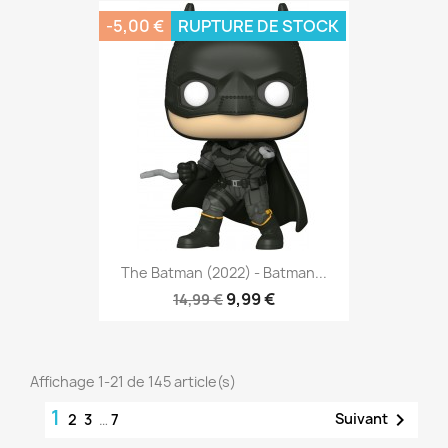
-5,00 €
RUPTURE DE STOCK
The Batman (2022) - Batman...
9,99 €
14,99 €
Affichage 1-21 de 145 article(s)
1

Suivant
2
3
…
7