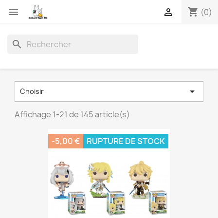
shopping_cart


(0)
search

Choisir
Affichage 1-21 de 145 article(s)
-5,00 €
RUPTURE DE STOCK