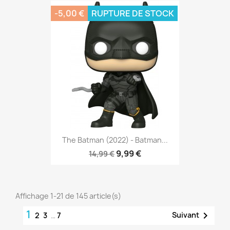
-5,00 €
RUPTURE DE STOCK
The Batman (2022) - Batman...
9,99 €
14,99 €
Affichage 1-21 de 145 article(s)
1

Suivant
2
3
…
7