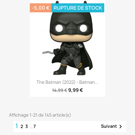
-5,00 €
RUPTURE DE STOCK
The Batman (2022) - Batman...
9,99 €
14,99 €
Affichage 1-21 de 145 article(s)
1

Suivant
2
3
…
7