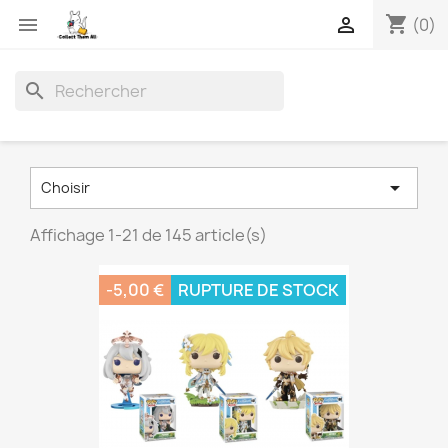
shopping_cart


(0)
search

Choisir
Affichage 1-21 de 145 article(s)
-5,00 €
RUPTURE DE STOCK