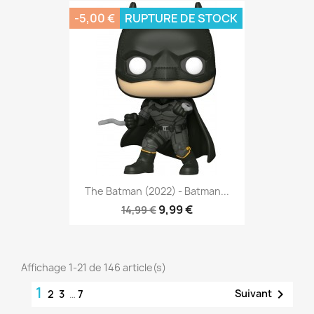
-5,00 €
RUPTURE DE STOCK
The Batman (2022) - Batman...
9,99 €
14,99 €
Affichage 1-21 de 146 article(s)
1

Suivant
2
3
…
7