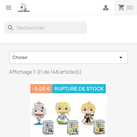
shopping_cart


(0)
search

Choisir
Affichage 1-21 de 146 article(s)
-5,00 €
RUPTURE DE STOCK