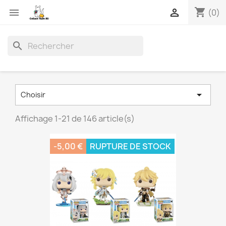
shopping_cart


(0)
search

Choisir
Affichage 1-21 de 146 article(s)
-5,00 €
RUPTURE DE STOCK