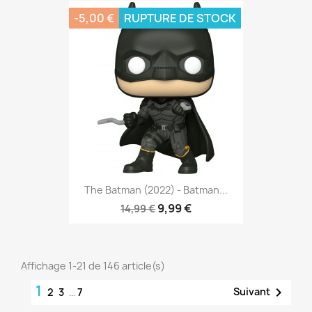
-5,00 €
RUPTURE DE STOCK
The Batman (2022) - Batman...
9,99 €
14,99 €
Affichage 1-21 de 146 article(s)
1

Suivant
2
3
…
7