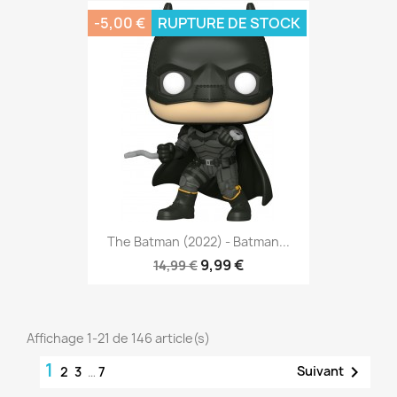
-5,00 €
RUPTURE DE STOCK
The Batman (2022) - Batman...
9,99 €
14,99 €
Affichage 1-21 de 146 article(s)
1

Suivant
2
3
…
7