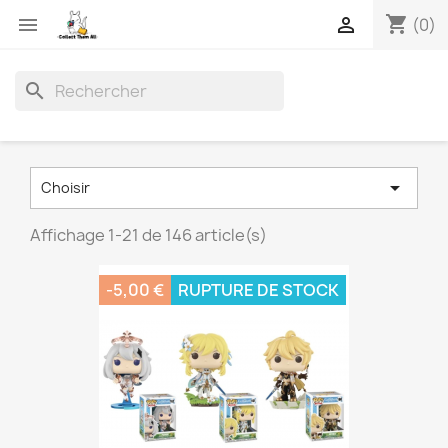
shopping_cart


(0)
search

Choisir
Affichage 1-21 de 146 article(s)
-5,00 €
RUPTURE DE STOCK