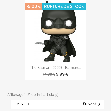
-5,00 €
RUPTURE DE STOCK
The Batman (2022) - Batman...
9,99 €
14,99 €
Affichage 1-21 de 146 article(s)
1

Suivant
2
3
…
7