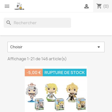
shopping_cart


(0)
search

Choisir
Affichage 1-21 de 146 article(s)
-5,00 €
RUPTURE DE STOCK