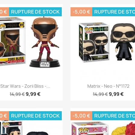
0 €
RUPTURE DE STOCK
-5,00 €
RUPTURE DE ST
Aperçu rapide
Aperçu rapide


Star Wars - Zorii Bliss -...
Matrix - Neo - N°1172
9,99 €
9,99 €
14,99 €
14,99 €
0 €
RUPTURE DE STOCK
-5,00 €
RUPTURE DE ST