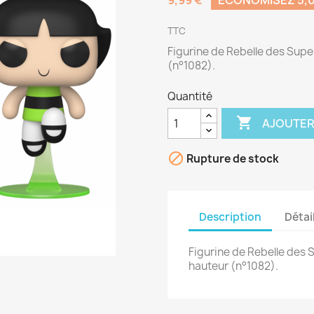
9,99 €
ÉCONOMISEZ 5,0
TTC
Figurine de Rebelle des Sup
(n°1082).
Quantité

AJOUTER

Rupture de stock
Description
Détai
Figurine de Rebelle des
hauteur (n°1082).