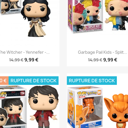
Aperçu rapide
Aperçu rapide


he Witcher - Yennefer -...
Garbage Pail Kids - Split...
9,99 €
9,99 €
14,99 €
14,99 €
0 €
RUPTURE DE STOCK
RUPTURE DE STOCK