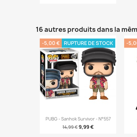
16 autres produits dans la mêm
-5,00 €
RUPTURE DE STOCK
-5,0
Aperçu rapide

PUBG - Sanhok Survivor - N°557
9,99 €
14,99 €