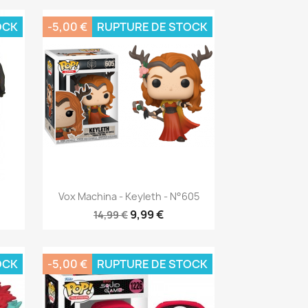
OCK
-5,00 €
RUPTURE DE STOCK
Aperçu rapide

Vox Machina - Keyleth - N°605
9,99 €
14,99 €
OCK
-5,00 €
RUPTURE DE STOCK