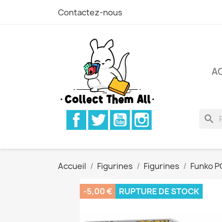
Contactez-nous
A
Facebook
Twitter
YouTube
Instagram
search
Accueil
Figurines
Figurines
Funko P
-5,00 €
RUPTURE DE STOCK