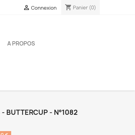
shopping_cart

Panier
(0)
Connexion
É
A PROPOS
- BUTTERCUP - N°1082