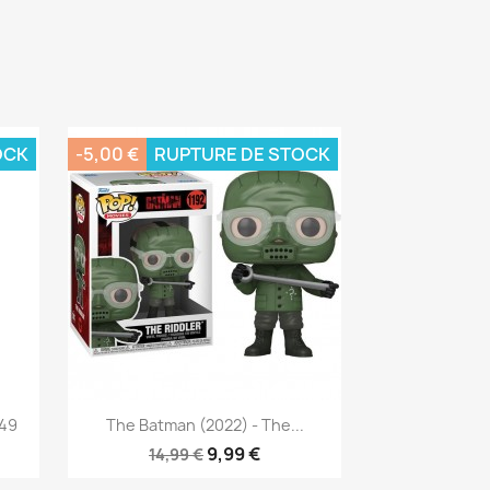
OCK
-5,00 €
RUPTURE DE STOCK
Aperçu rapide

349
The Batman (2022) - The...
9,99 €
14,99 €