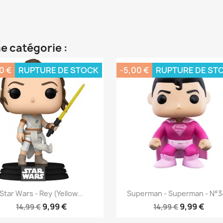
e catégorie :
0 €
RUPTURE DE STOCK
-5,00 €
RUPTURE DE ST
Aperçu rapide
Aperçu rapide


Star Wars - Rey (Yellow...
Superman - Superman - N°
9,99 €
9,99 €
14,99 €
14,99 €