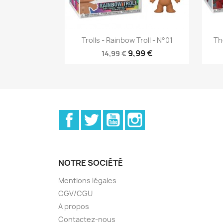
Aperçu rapide

Trolls - Rainbow Troll - N°01
Th
9,99 €
14,99 €
Facebook
Twitter
YouTube
Instagram
NOTRE SOCIÉTÉ
Mentions légales
CGV/CGU
A propos
Contactez-nous