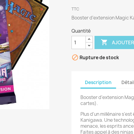
TTC
Booster d'extension Magic K
Quantité

AJOUTER

Rupture de stock
Description
Détai
Booster d'extension Mag
cartes).
Plus d'un millénaire s'es
Kanigawa. Une technologi
menace, les esprits ances
Faites appel à des ninja