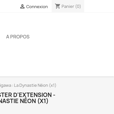
shopping_cart

Panier
(0)
Connexion
É
A PROPOS
igawa : La Dynastie Néon (x1)
STER D'EXTENSION -
NASTIE NÉON (X1)