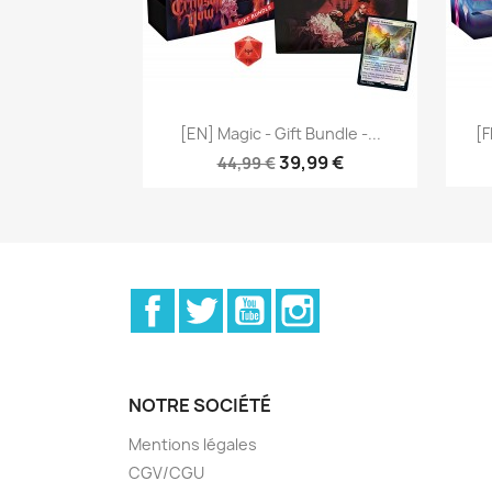
Aperçu rapide

[EN] Magic - Gift Bundle -...
[F
39,99 €
44,99 €
Facebook
Twitter
YouTube
Instagram
NOTRE SOCIÉTÉ
Mentions légales
CGV/CGU