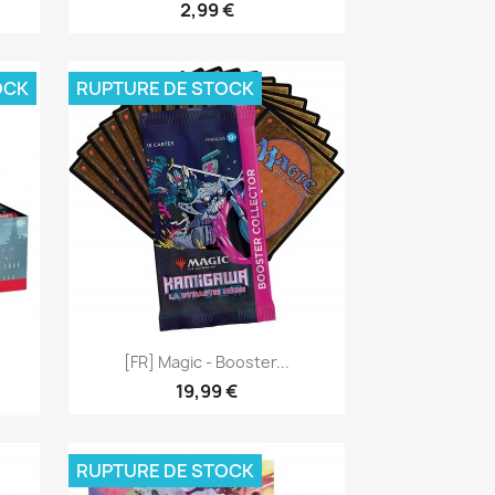
2,99 €
OCK
RUPTURE DE STOCK
Aperçu rapide

[FR] Magic - Booster...
19,99 €
RUPTURE DE STOCK