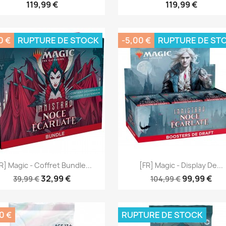
119,99 €
119,99 €
0 €
RUPTURE DE STOCK
-5,00 €
RUPTURE DE ST
Aperçu rapide
Aperçu rapide


R] Magic - Coffret Bundle...
[FR] Magic - Display De...
32,99 €
99,99 €
39,99 €
104,99 €
0 €
RUPTURE DE STOCK