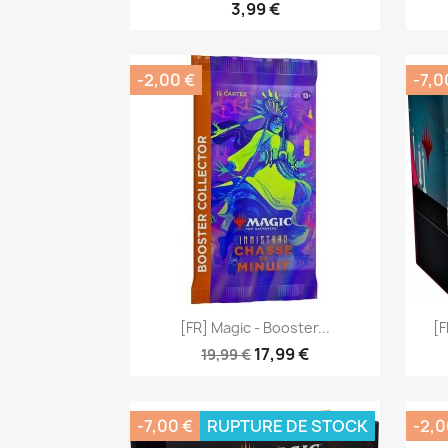
3,99 €
-2,00 €
-7,0
Aperçu rapide

[FR] Magic - Booster...
[F
17,99 €
19,99 €
-7,00 €
RUPTURE DE STOCK
-2,0