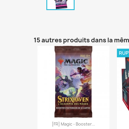
15 autres produits dans la mêm
RUP
Aperçu rapide

[FR] Magic - Booster...