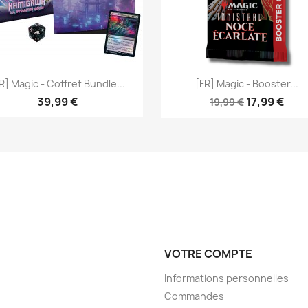
Aperçu rapide
Aperçu rapide


R] Magic - Coffret Bundle...
[FR] Magic - Booster...
39,99 €
17,99 €
19,99 €
VOTRE COMPTE
Informations personnelles
Commandes