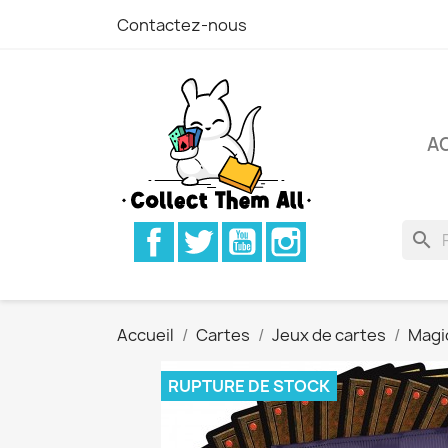
Contactez-nous
A
Facebook
Twitter
YouTube
Instagram
search
Accueil
Cartes
Jeux de cartes
Magi
RUPTURE DE STOCK