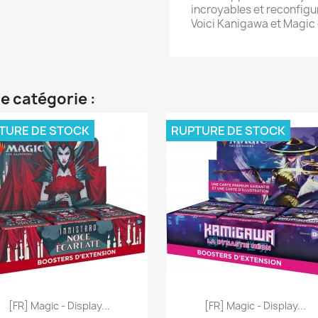
incroyables et reconfigu
Voici Kanigawa et Magic
e catégorie :
TURE DE STOCK
RUPTURE DE STOCK
Aperçu rapide
Aperçu rapide


[FR] Magic - Display...
[FR] Magic - Display...