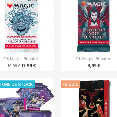
Aperçu rapide
Aperçu rapide


[FR] Magic - Booster...
[FR] Magic - Booster...
17,99 €
3,99 €
19,99 €
TURE DE STOCK
-2,00 €