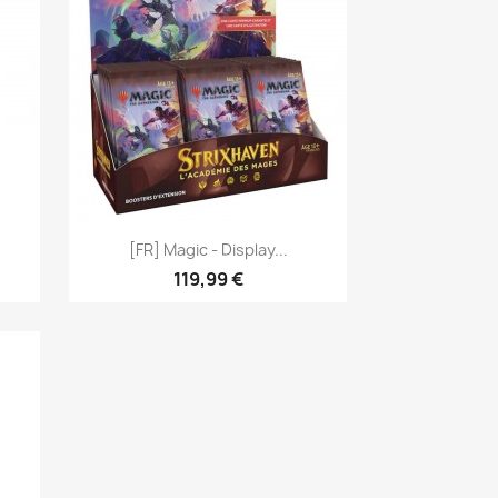
Aperçu rapide

[FR] Magic - Display...
119,99 €