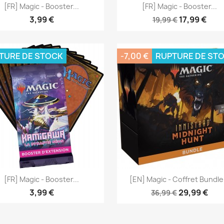
Aperçu rapide
Aperçu rapide


[FR] Magic - Booster...
[FR] Magic - Booster...
3,99 €
17,99 €
19,99 €
TURE DE STOCK
-7,00 €
RUPTURE DE ST
Aperçu rapide
Aperçu rapide


[FR] Magic - Booster...
[EN] Magic - Coffret Bundle.
3,99 €
29,99 €
36,99 €