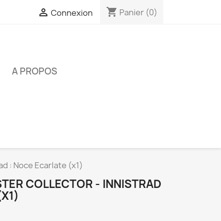
shopping_cart

Panier
(0)
Connexion
É
A PROPOS
ad : Noce Ecarlate (x1)
STER COLLECTOR - INNISTRAD
(X1)