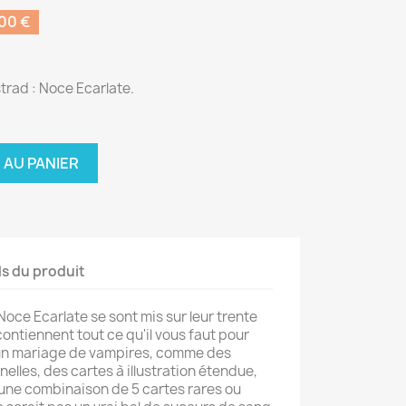
00 €
trad : Noce Ecarlate.
 AU PANIER
ls du produit
Noce Ecarlate se sont mis sur leur trente
 contiennent tout ce qu'il vous faut pour
à un mariage de vampires, comme des
elles, des cartes à illustration étendue,
une combinaison de 5 cartes rares ou