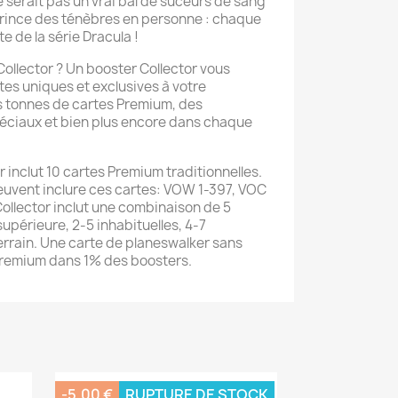
 serait pas un vrai bal de suceurs de sang
prince des ténèbres en personne : chaque
e de la série Dracula !
Collector ? Un booster Collector vous
tes uniques et exclusives à votre
s tonnes de cartes Premium, des
péciaux et bien plus encore dans chaque
 inclut 10 cartes Premium traditionnelles.
euvent inclure ces cartes: VOW 1-397, VOC
llector inclut une combinaison de 5
supérieure, 2-5 inhabituelles, 4-7
terrain. Une carte de planeswalker sans
remium dans 1% des boosters.
-5,00 €
RUPTURE DE STOCK