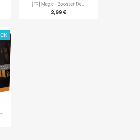
Aperçu rapide

[FR] Magic - Booster De...
2,99 €
OCK
..