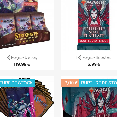
Aperçu rapide
Aperçu rapide


[FR] Magic - Display...
[FR] Magic - Booster...
119,99 €
3,99 €
TURE DE STOCK
-7,00 €
RUPTURE DE ST