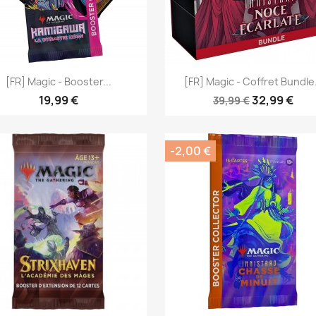
Aperçu rapide
Aperçu rapide


[FR] Magic - Booster...
[FR] Magic - Coffret Bundle.
19,99 €
32,99 €
39,99 €
-2,00 €