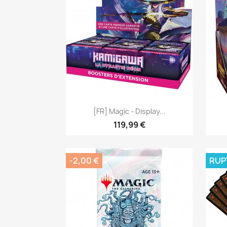
Aperçu rapide

[FR] Magic - Display...
119,99 €
-2,00 €
RUP