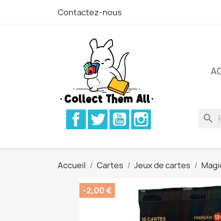
Contactez-nous
A
Facebook
Twitter
YouTube
Instagram
search
Accueil
Cartes
Jeux de cartes
Magi
-2,00 €