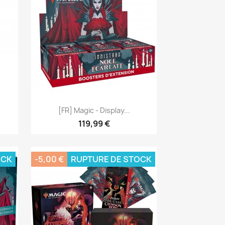
Aperçu rapide

[FR] Magic - Display...
119,99 €
OCK
-5,00 €
RUPTURE DE STOCK