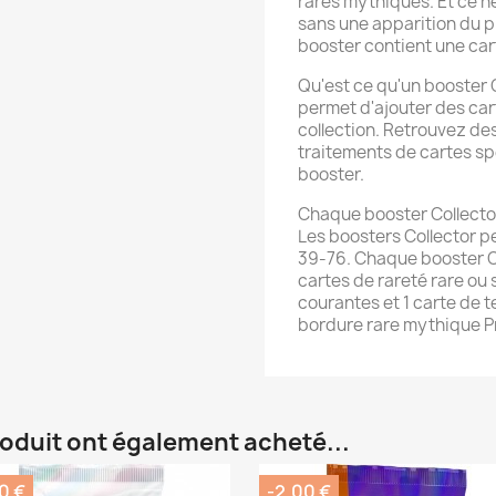
rares mythiques. Et ce ne
sans une apparition du 
booster contient une cart
Qu'est ce qu'un booster 
permet d'ajouter des car
collection. Retrouvez de
traitements de cartes s
booster.
Chaque booster Collector
Les boosters Collector p
39-76. Chaque booster Co
cartes de rareté rare ou 
courantes et 1 carte de 
bordure rare mythique P
roduit ont également acheté...
0 €
-2,00 €