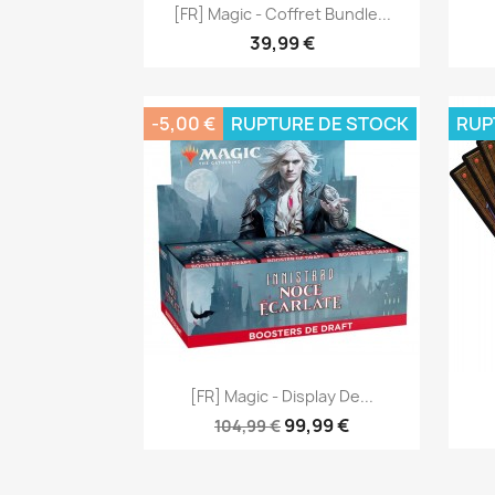
Aperçu rapide

[FR] Magic - Coffret Bundle...
39,99 €
-5,00 €
RUPTURE DE STOCK
RUP
Aperçu rapide

[FR] Magic - Display De...
99,99 €
104,99 €