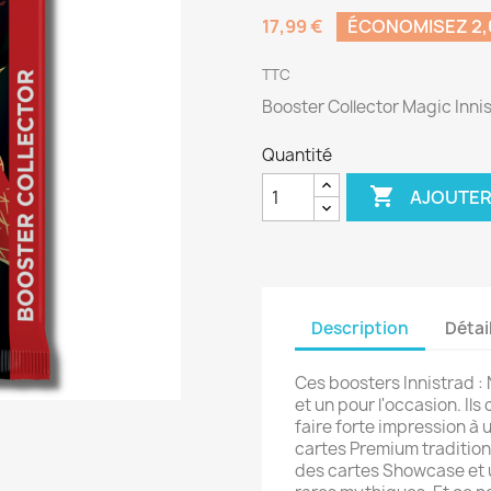
17,99 €
ÉCONOMISEZ 2,
TTC
Booster Collector Magic Innis
Quantité

AJOUTER
Description
Détai
Ces boosters Innistrad : 
et un pour l'occasion. Ils
faire forte impression 
cartes Premium traditionn
des cartes Showcase et 