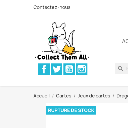
Contactez-nous
A
Facebook
Twitter
YouTube
Instagram
search
Accueil
Cartes
Jeux de cartes
Drago
RUPTURE DE STOCK