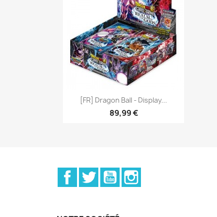
Aperçu rapide

[FR] Dragon Ball - Display...
89,99 €
Facebook
Twitter
YouTube
Instagram