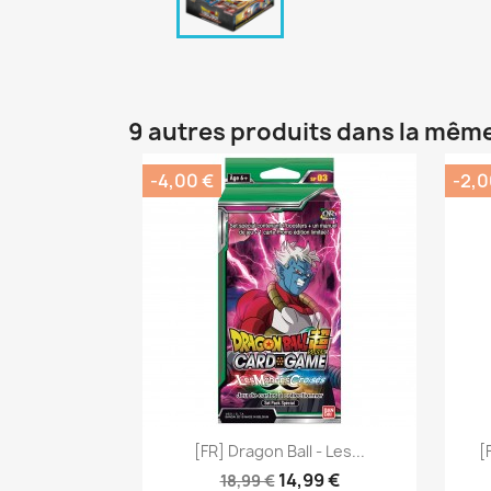
9 autres produits dans la même
-4,00 €
-2,0
Aperçu rapide

[FR] Dragon Ball - Les...
[
14,99 €
18,99 €