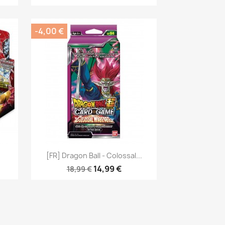
-4,00 €
Aperçu rapide

.
[FR] Dragon Ball - Colossal...
14,99 €
18,99 €