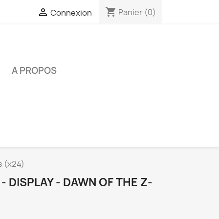
shopping_cart

Panier
(0)
Connexion
É
A PROPOS
s (x24)
- DISPLAY - DAWN OF THE Z-