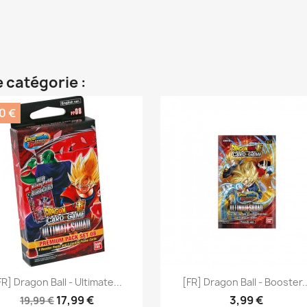
 catégorie :
0 €
Aperçu rapide
Aperçu rapide


FR] Dragon Ball - Ultimate...
[FR] Dragon Ball - Booster..
17,99 €
3,99 €
19,99 €