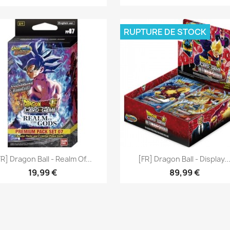
RUPTURE DE STOCK
Aperçu rapide
Aperçu rapide


FR] Dragon Ball - Realm Of...
[FR] Dragon Ball - Display..
19,99 €
89,99 €