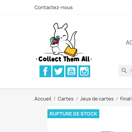
Contactez-nous
A
Facebook
Twitter
YouTube
Instagram
search
Accueil
Cartes
Jeux de cartes
Final
RUPTURE DE STOCK