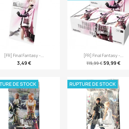
Aperçu rapide
Aperçu rapide


[FR] Final Fantasy -...
[FR] Final Fantasy -...
3,49 €
59,99 €
119,99 €
TURE DE STOCK
RUPTURE DE STOCK