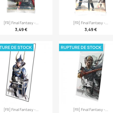
Aperçu rapide
Aperçu rapide


[FR] Final Fantasy -...
[FR] Final Fantasy -...
3,49 €
3,49 €
TURE DE STOCK
RUPTURE DE STOCK
Aperçu rapide
Aperçu rapide


[FR] Final Fantasy -...
[FR] Final Fantasy -...