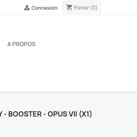
shopping_cart

Panier
(0)
Connexion
É
A PROPOS
Y - BOOSTER - OPUS VII (X1)