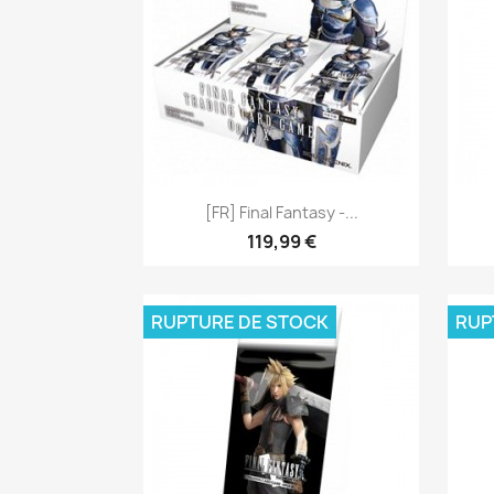
Aperçu rapide

[FR] Final Fantasy -...
119,99 €
RUPTURE DE STOCK
RUP