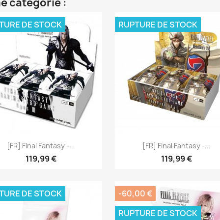
e catégorie :
TURE DE STOCK
RUPTURE DE STOCK
Aperçu rapide
Aperçu rapide


[FR] Final Fantasy -...
[FR] Final Fantasy -...
119,99 €
119,99 €
TURE DE STOCK
-60,00 €
RUPTURE DE STOCK