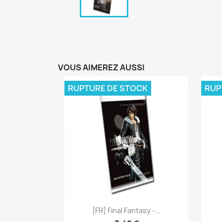
VOUS AIMEREZ AUSSI
RUPTURE DE STOCK
RUP
Aperçu rapide

[FR] Final Fantasy -...