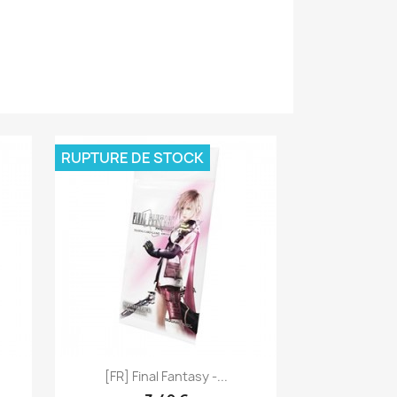
RUPTURE DE STOCK
Aperçu rapide

[FR] Final Fantasy -...