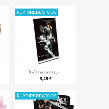
RUPTURE DE STOCK
Aperçu rapide

[FR] Final Fantasy -...
3,49 €
RUPTURE DE STOCK