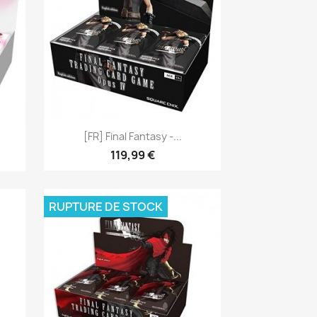
Aperçu rapide

[FR] Final Fantasy -...
119,99 €
RUPTURE DE STOCK