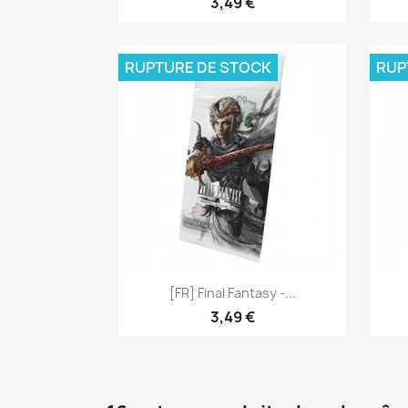
3,49 €
RUPTURE DE STOCK
RUP
Aperçu rapide

[FR] Final Fantasy -...
3,49 €