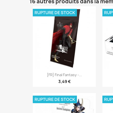
16 autres produits dans la mêm
RUPTURE DE STOCK
RUP
Aperçu rapide

[FR] Final Fantasy -...
3,49 €
RUPTURE DE STOCK
RUP