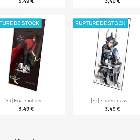
3,49 €
3,49 €
TURE DE STOCK
RUPTURE DE STOCK
Aperçu rapide
Aperçu rapide


[FR] Final Fantasy -...
[FR] Final Fantasy -...
3,49 €
3,49 €