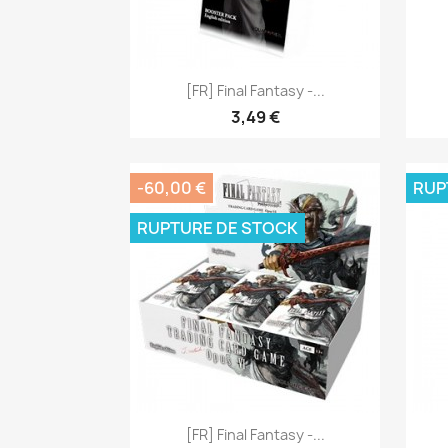
Aperçu rapide

[FR] Final Fantasy -...
3,49 €
-60,00 €
RUP
RUPTURE DE STOCK
Aperçu rapide

[FR] Final Fantasy -...