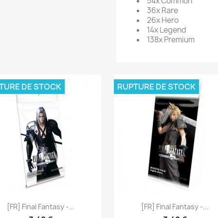
54x Common
36x Rare
26x Hero
14x Legend
138x Premium
TURE DE STOCK
RUPTURE DE STOCK
Aperçu rapide
Aperçu rapide


[FR] Final Fantasy -...
[FR] Final Fantasy -...