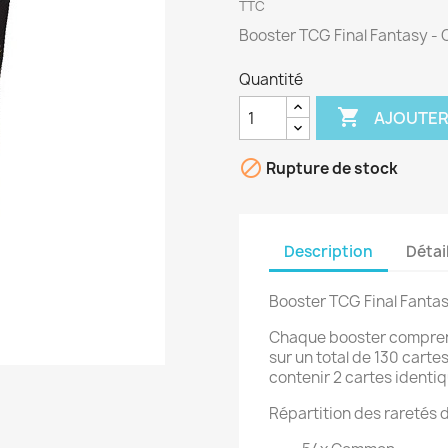
TTC
Booster TCG Final Fantasy - O
Quantité

AJOUTER

Rupture de stock
Description
Détai
Booster TCG Final Fantasy
Chaque booster comprend
sur un total de 130 cart
contenir 2 cartes identi
Répartition des raretés 