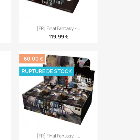
Aperçu rapide

[FR] Final Fantasy -...
119,99 €
-60,00 €
RUPTURE DE STOCK
Aperçu rapide

[FR] Final Fantasy -...