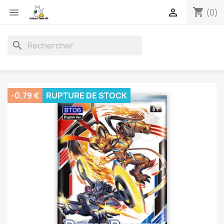
shopping_cart


(0)
search
-0,79 €
RUPTURE DE STOCK